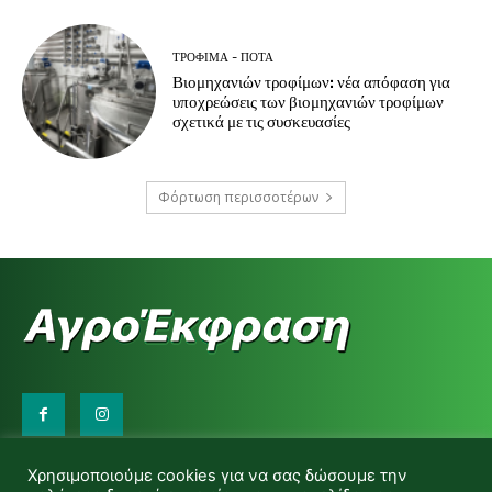
ΤΡΌΦΙΜΑ - ΠΟΤΆ
Βιομηχανιών τροφίμων: νέα απόφαση για
υποχρεώσεις των βιομηχανιών τροφίμων
σχετικά με τις συσκευασίες
Φόρτωση περισσοτέρων
Επικοινωνήστε μαζί μας:
Χρησιμοποιούμε cookies για να σας δώσουμε την
d.makas@yahoo.gr