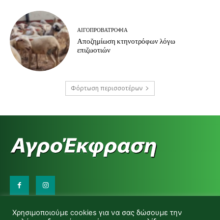
ΑΙΓΟΠΡΟΒΑΤΡΟΦΊΑ
Αποζημίωση κτηνοτρόφων λόγω
επιζωοτιών
Φόρτωση περισσοτέρων
Επικοινωνήστε μαζί μας:
Χρησιμοποιούμε cookies για να σας δώσουμε την
d.makas@yahoo.gr