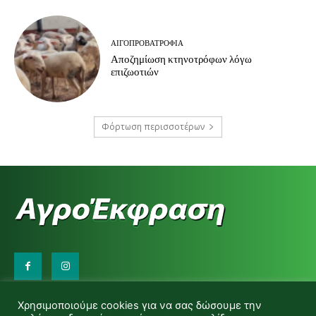
ΑΙΓΟΠΡΟΒΑΤΡΟΦΊΑ
Αποζημίωση κτηνοτρόφων λόγω
επιζωοτιών
Φόρτωση περισσοτέρων
Επικοινωνήστε μαζί μας:
Χρησιμοποιούμε cookies για να σας δώσουμε την
d.makas@yahoo.gr