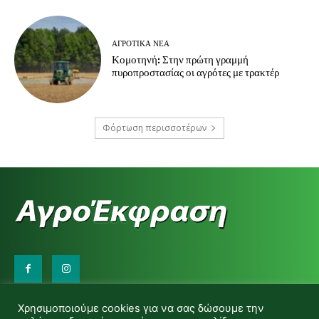
ΑΓΡΟΤΙΚΆ ΝΈΑ
Κομοτηνή: Στην πρώτη γραμμή
πυροπροστασίας οι αγρότες με τρακτέρ
Φόρτωση περισσοτέρων
Επικοινωνήστε μαζί μας:
Χρησιμοποιούμε cookies για να σας δώσουμε την
d.makas@yahoo.gr