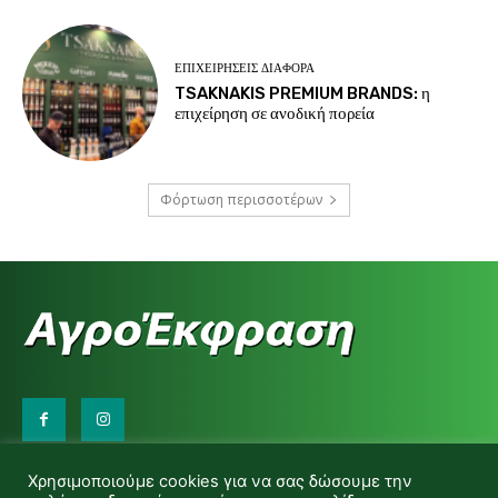
ΕΠΙΧΕΙΡΉΣΕΙΣ ΔΙΆΦΟΡΑ
TSAKNAKIS PREMIUM BRANDS: η
επιχείρηση σε ανοδική πορεία
Φόρτωση περισσοτέρων
Επικοινωνήστε μαζί μας:
Χρησιμοποιούμε cookies για να σας δώσουμε την
d.makas@yahoo.gr