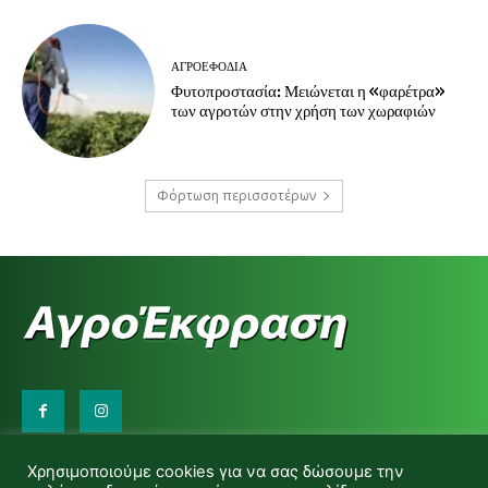
ΑΓΡΟΕΦΌΔΙΑ
Φυτοπροστασία: Μειώνεται η «φαρέτρα»
των αγροτών στην χρήση των χωραφιών
Φόρτωση περισσοτέρων
Επικοινωνήστε μαζί μας:
Χρησιμοποιούμε cookies για να σας δώσουμε την
d.makas@yahoo.gr