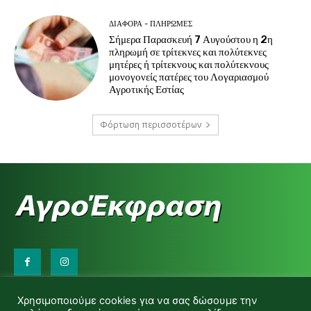
ΔΙΆΦΟΡΑ - ΠΛΗΡΩΜΈΣ
Σήμερα Παρασκευή 7 Αυγούστου η 2η
πληρωμή σε τρίτεκνες και πολύτεκνες
μητέρες ή τρίτεκνους και πολύτεκνους
μονογονείς πατέρες του Λογαριασμού
Αγροτικής Εστίας
Φόρτωση περισσοτέρων
Επικοινωνήστε μαζί μας:
Χρησιμοποιούμε cookies για να σας δώσουμε την
d.makas@yahoo.gr