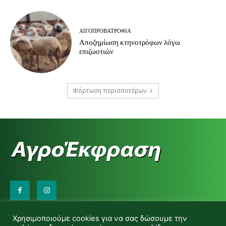
ΑΙΓΟΠΡΟΒΑΤΡΟΦΊΑ
Αποζημίωση κτηνοτρόφων λόγω
επιζωοτιών
Φόρτωση περισσοτέρων
Επικοινωνήστε μαζί μας:
Χρησιμοποιούμε cookies για να σας δώσουμε την
d.makas@yahoo.gr