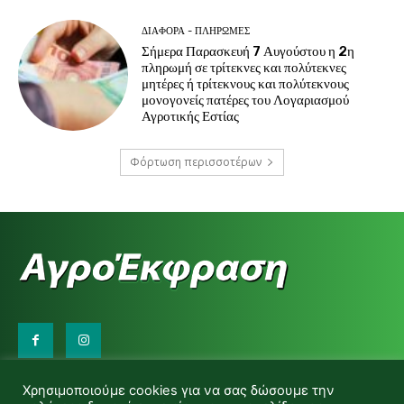
ΔΙΆΦΟΡΑ - ΠΛΗΡΩΜΈΣ
Σήμερα Παρασκευή 7 Αυγούστου η 2η
πληρωμή σε τρίτεκνες και πολύτεκνες
μητέρες ή τρίτεκνους και πολύτεκνους
μονογονείς πατέρες του Λογαριασμού
Αγροτικής Εστίας
Φόρτωση περισσοτέρων
Επικοινωνήστε μαζί μας:
Χρησιμοποιούμε cookies για να σας δώσουμε την
d.makas@yahoo.gr