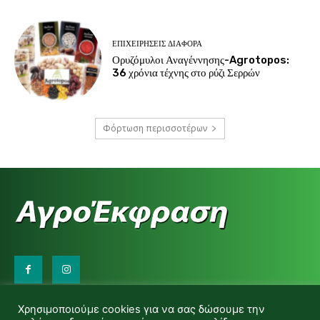
ΕΠΙΧΕΙΡΉΣΕΙΣ ΔΙΆΦΟΡΑ
Ορυζόμυλοι Αναγέννησης-Agrotopos:
36 χρόνια τέχνης στο ρύζι Σερρών
Φόρτωση περισσοτέρων
Επικοινωνήστε μαζί μας:
Χρησιμοποιούμε cookies για να σας δώσουμε την
d.makas@yahoo.gr