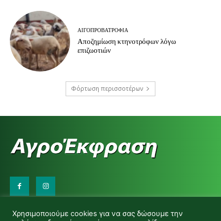
ΑΙΓΟΠΡΟΒΑΤΡΟΦΊΑ
Αποζημίωση κτηνοτρόφων λόγω
επιζωοτιών
Φόρτωση περισσοτέρων
Επικοινωνήστε μαζί μας:
Χρησιμοποιούμε cookies για να σας δώσουμε την
d.makas@yahoo.gr