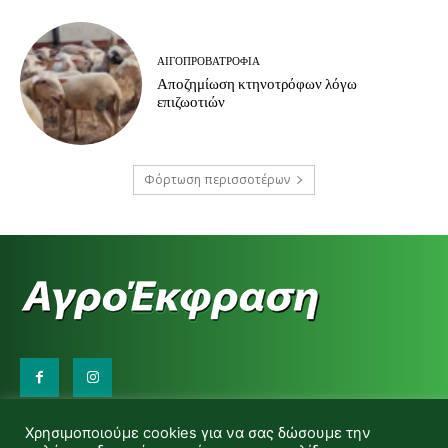
ΑΙΓΟΠΡΟΒΑΤΡΟΦΊΑ
Αποζημίωση κτηνοτρόφων λόγω
επιζωοτιών
Φόρτωση περισσοτέρων
Επικοινωνήστε μαζί μας:
Χρησιμοποιούμε cookies για να σας δώσουμε την
d.makas@yahoo.gr