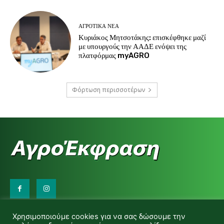
ΑΓΡΟΤΙΚΆ ΝΈΑ
Κυριάκος Μητσοτάκης: επισκέφθηκε μαζί
με υπουργούς την ΑΑΔΕ ενόψει της
πλατφόρμας myAGRO
Φόρτωση περισσοτέρων
Επικοινωνήστε μαζί μας:
Χρησιμοποιούμε cookies για να σας δώσουμε την
d.makas@yahoo.gr