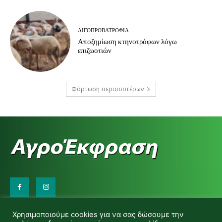
ΑΙΓΟΠΡΟΒΑΤΡΟΦΊΑ
Αποζημίωση κτηνοτρόφων λόγω
επιζωοτιών
Φόρτωση περισσοτέρων
Επικοινωνήστε μαζί μας:
Χρησιμοποιούμε cookies για να σας δώσουμε την
d.makas@yahoo.gr