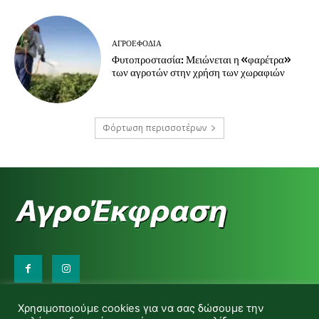
ΑΓΡΟΕΦΌΔΙΑ
Φυτοπροστασία: Μειώνεται η «φαρέτρα»
των αγροτών στην χρήση των χωραφιών
Φόρτωση περισσοτέρων
Επικοινωνήστε μαζί μας:
Χρησιμοποιούμε cookies για να σας δώσουμε την
d.makas@yahoo.gr