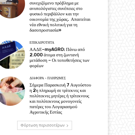
συνεχιζόμενο πρόβλημα με
ανυπολόγιστες συνέπειες στο
φυσικό περιβάλλον και την
οικονομία της χώρας. Απαιτείται
νέα εθνική πολιτική για τη
δασοπροστασία»
ΕΠΙΚΑΙΡΌΤΗΤΑ
ΑΑΔΕ–myAGRO: Πάνω από
2.000 άτομα στη ζωντανή
μετάδοση – Οι τοποθετήσεις των
φορέων
ΔΙΆΦΟΡΑ - ΠΛΗΡΩΜΈΣ
Σήμερα Παρασκευή 7 Αυγούστου
η 2η πληρωμή σε τρίτεκνες και
πολύτεκνες μητέρες ή τρίτεκνους
και πολύτεκνους μονογονείς
πατέρες του Λογαριασμού
Αγροτικής Εστίας
Φόρτωση περισσοτέρων