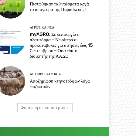
Πιστώθηκαν τα λιπάσματα αργά
το απόγευμα της Παρασκευής !
ΑΓΡΟΤΙΚΆ ΝΈΑ
myAGRO: Σε λειτουργία η
πλατφόρμα – Νωρίτερα οι
προκαταβολές για αιτήσεις έως 15
Σεπτεμβρίου – Όσα είπε ο
διοικητής της ΑΑΔΕ
ΑΙΓΟΠΡΟΒΑΤΡΟΦΊΑ
Αποζημίωση κτηνοτρόφων λόγω
επιζωοτιών
Φόρτωση περισσοτέρων