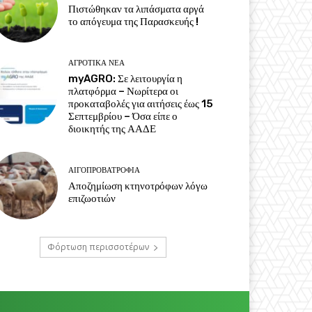
Πιστώθηκαν τα λιπάσματα αργά
το απόγευμα της Παρασκευής !
ΑΓΡΟΤΙΚΆ ΝΈΑ
myAGRO: Σε λειτουργία η
πλατφόρμα – Νωρίτερα οι
προκαταβολές για αιτήσεις έως 15
Σεπτεμβρίου – Όσα είπε ο
διοικητής της ΑΑΔΕ
ΑΙΓΟΠΡΟΒΑΤΡΟΦΊΑ
Αποζημίωση κτηνοτρόφων λόγω
επιζωοτιών
Φόρτωση περισσοτέρων