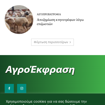
ΑΙΓΟΠΡΟΒΑΤΡΟΦΊΑ
Αποζημίωση κτηνοτρόφων λόγω
επιζωοτιών
Φόρτωση περισσοτέρων
Επικοινωνήστε μαζί μας:
Χρησιμοποιούμε cookies για να σας δώσουμε την
d.makas@yahoo.gr