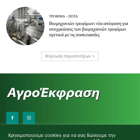
ΤΡΌΦΙΜΑ - ΠΟΤΆ
Βιομηχανιών τροφίμων: νέα απόφαση για
υποχρεώσεις των βιομηχανιών τροφίμων
σχετικά με τις συσκευασίες
Φόρτωση περισσοτέρων
Επικοινωνήστε μαζί μας:
Χρησιμοποιούμε cookies για να σας δώσουμε την
d.makas@yahoo.gr