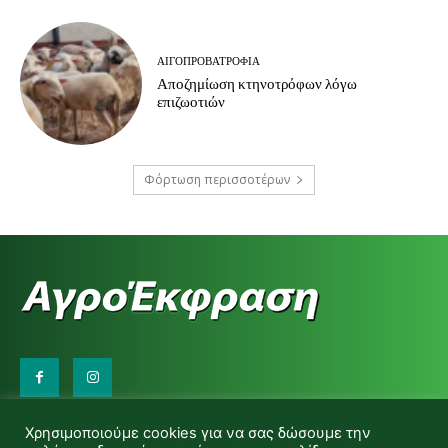
ΑΙΓΟΠΡΟΒΑΤΡΟΦΊΑ
Αποζημίωση κτηνοτρόφων λόγω
επιζωοτιών
Φόρτωση περισσοτέρων
Επικοινωνήστε μαζί μας:
Χρησιμοποιούμε cookies για να σας δώσουμε την
d.makas@yahoo.gr