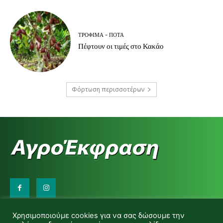
ΤΡΌΦΙΜΑ - ΠΟΤΆ
Πέφτουν οι τιμές στο Κακάο
Φόρτωση περισσοτέρων
Επικοινωνήστε μαζί μας:
Χρησιμοποιούμε cookies για να σας δώσουμε την
d.makas@yahoo.gr