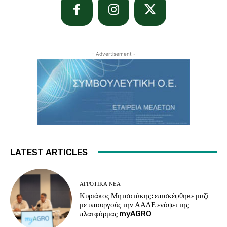
- Advertisement -
LATEST ARTICLES
ΑΓΡΟΤΙΚΆ ΝΈΑ
Κυριάκος Μητσοτάκης: επισκέφθηκε μαζί
με υπουργούς την ΑΑΔΕ ενόψει της
πλατφόρμας myAGRO