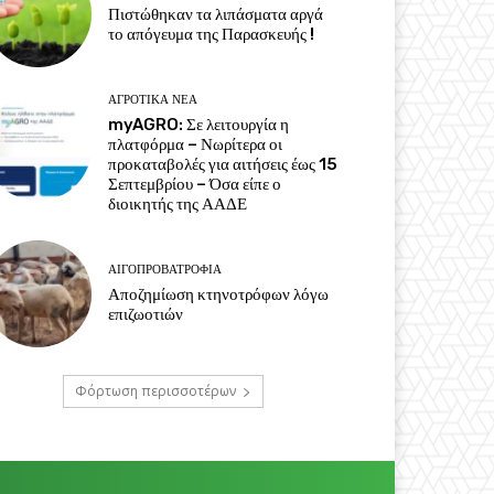
Πιστώθηκαν τα λιπάσματα αργά
το απόγευμα της Παρασκευής !
ΑΓΡΟΤΙΚΆ ΝΈΑ
myAGRO: Σε λειτουργία η
πλατφόρμα – Νωρίτερα οι
προκαταβολές για αιτήσεις έως 15
Σεπτεμβρίου – Όσα είπε ο
διοικητής της ΑΑΔΕ
ΑΙΓΟΠΡΟΒΑΤΡΟΦΊΑ
Αποζημίωση κτηνοτρόφων λόγω
επιζωοτιών
Φόρτωση περισσοτέρων