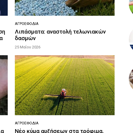
ΑΓΡΟΕΦΌΔΙΑ
ση
Λιπάσματα: αναστολή τελωνιακών
α
δασμών
25 Μαΐου 2026
ΑΓΡΟΕΦΌΔΙΑ
ια
Νέο κύμα αυξήσεων στα τρόφιμα,