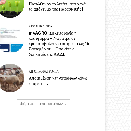
Πιστώθηκαν τα λιπάσματα αργά
το απόγευμα της Παρασκευής !
ΑΓΡΟΤΙΚΆ ΝΈΑ
myAGRO: Σε λειτουργία η
πλατφόρμα – Νωρίτερα οι
προκαταβολές για αιτήσεις έως 15
Σεπτεμβρίου – Όσα είπε ο
διοικητής της ΑΑΔΕ
ΑΙΓΟΠΡΟΒΑΤΡΟΦΊΑ
Αποζημίωση κτηνοτρόφων λόγω
επιζωοτιών
Φόρτωση περισσοτέρων