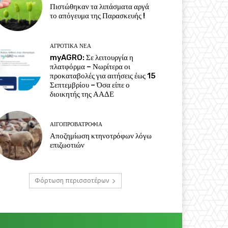
Πιστώθηκαν τα λιπάσματα αργά
το απόγευμα της Παρασκευής !
ΑΓΡΟΤΙΚΆ ΝΈΑ
myAGRO: Σε λειτουργία η
πλατφόρμα – Νωρίτερα οι
προκαταβολές για αιτήσεις έως 15
Σεπτεμβρίου – Όσα είπε ο
διοικητής της ΑΑΔΕ
ΑΙΓΟΠΡΟΒΑΤΡΟΦΊΑ
Αποζημίωση κτηνοτρόφων λόγω
επιζωοτιών
Φόρτωση περισσοτέρων