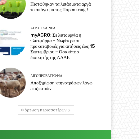
Πιστώθηκαν τα λιπάσματα αργά
το απόγευμα της Παρασκευής !
ΑΓΡΟΤΙΚΆ ΝΈΑ
myAGRO: Σε λειτουργία η
πλατφόρμα – Νωρίτερα οι
προκαταβολές για αιτήσεις έως 15
Σεπτεμβρίου – Όσα είπε ο
διοικητής της ΑΑΔΕ
ΑΙΓΟΠΡΟΒΑΤΡΟΦΊΑ
Αποζημίωση κτηνοτρόφων λόγω
επιζωοτιών
Φόρτωση περισσοτέρων