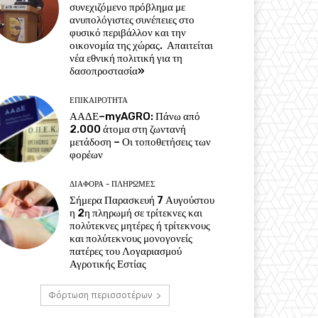
συνεχιζόμενο πρόβλημα με
ανυπολόγιστες συνέπειες στο
φυσικό περιβάλλον και την
οικονομία της χώρας. Απαιτείται
νέα εθνική πολιτική για τη
δασοπροστασία»
ΕΠΙΚΑΙΡΌΤΗΤΑ
ΑΑΔΕ–myAGRO: Πάνω από
2.000 άτομα στη ζωντανή
μετάδοση – Οι τοποθετήσεις των
φορέων
ΔΙΆΦΟΡΑ - ΠΛΗΡΩΜΈΣ
Σήμερα Παρασκευή 7 Αυγούστου
η 2η πληρωμή σε τρίτεκνες και
πολύτεκνες μητέρες ή τρίτεκνους
και πολύτεκνους μονογονείς
πατέρες του Λογαριασμού
Αγροτικής Εστίας
Φόρτωση περισσοτέρων