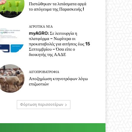
Πιστώθηκαν τα λιπάσματα αργά
το απόγευμα της Παρασκευής !
ΑΓΡΟΤΙΚΆ ΝΈΑ
myAGRO: Σε λειτουργία η
πλατφόρμα – Νωρίτερα οι
προκαταβολές για αιτήσεις έως 15
Σεπτεμβρίου – Όσα είπε ο
διοικητής της ΑΑΔΕ
ΑΙΓΟΠΡΟΒΑΤΡΟΦΊΑ
Αποζημίωση κτηνοτρόφων λόγω
επιζωοτιών
Φόρτωση περισσοτέρων