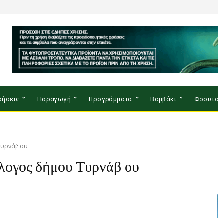
ρήσεις
Παραγωγή
Προγράμματα
Βαμβάκι
Φρουτο
Τυρνάβ ου
λογος δήμου Τυρνάβ ου