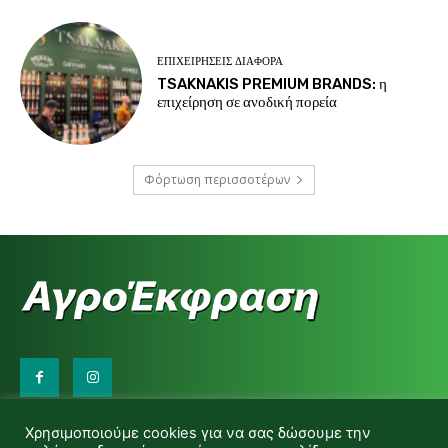
ΕΠΙΧΕΙΡΉΣΕΙΣ ΔΙΆΦΟΡΑ
TSAKNAKIS PREMIUM BRANDS: η
επιχείρηση σε ανοδική πορεία
Φόρτωση περισσοτέρων
Επικοινωνήστε μαζί μας:
Χρησιμοποιούμε cookies για να σας δώσουμε την
d.makas@yahoo.gr