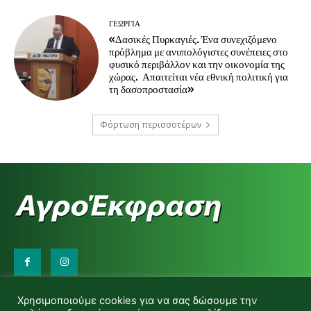
ΓΕΩΡΓΊΑ
«Δασικές Πυρκαγιές. Ένα συνεχιζόμενο
πρόβλημα με ανυπολόγιστες συνέπειες στο
φυσικό περιβάλλον και την οικονομία της
χώρας. Απαιτείται νέα εθνική πολιτική για
τη δασοπροστασία»
Φόρτωση περισσοτέρων
Επικοινωνήστε μαζί μας:
Χρησιμοποιούμε cookies για να σας δώσουμε την
d.makas@yahoo.gr