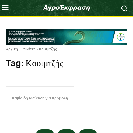
Αρχική
Ετικέτες
Κουιμτζής
Tag:
Κουιμτζής
Καμία δημοσίευση για προβολή