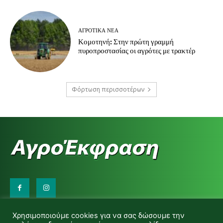
ΑΓΡΟΤΙΚΆ ΝΈΑ
Κομοτηνή: Στην πρώτη γραμμή
πυροπροστασίας οι αγρότες με τρακτέρ
Φόρτωση περισσοτέρων
Επικοινωνήστε μαζί μας:
Χρησιμοποιούμε cookies για να σας δώσουμε την
d.makas@yahoo.gr