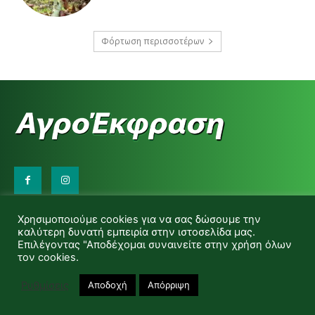
Φόρτωση περισσοτέρων
Επικοινωνήστε μαζί μας:
Χρησιμοποιούμε cookies για να σας δώσουμε την
d.makas@yahoo.gr
καλύτερη δυνατή εμπειρία στην ιστοσελίδα μας.
info@agrofitro.gr
Επιλέγοντας "Αποδέχομαι συναινείτε στην χρήση όλων
Μακάς Ντίνος
τον cookies.
Ρυθμίσεις
Αποδοχή
Απόρριψη
© Copyright -Αγροέκφραση Powered by Red Technology