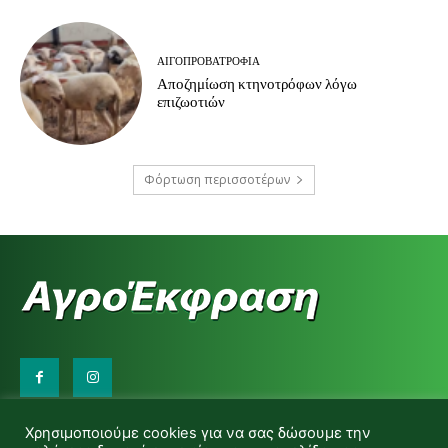
ΑΙΓΟΠΡΟΒΑΤΡΟΦΊΑ
Αποζημίωση κτηνοτρόφων λόγω
επιζωοτιών
Φόρτωση περισσοτέρων
Επικοινωνήστε μαζί μας:
Χρησιμοποιούμε cookies για να σας δώσουμε την
d.makas@yahoo.gr