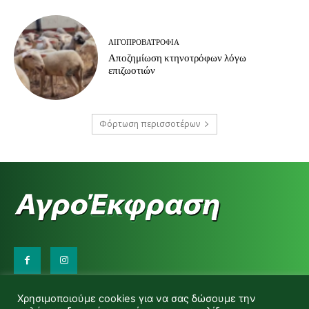
ΑΙΓΟΠΡΟΒΑΤΡΟΦΊΑ
Αποζημίωση κτηνοτρόφων λόγω
επιζωοτιών
Φόρτωση περισσοτέρων
Επικοινωνήστε μαζί μας:
Χρησιμοποιούμε cookies για να σας δώσουμε την
d.makas@yahoo.gr