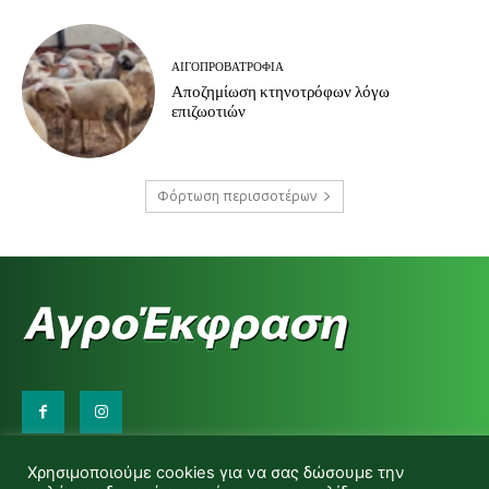
ΑΙΓΟΠΡΟΒΑΤΡΟΦΊΑ
Αποζημίωση κτηνοτρόφων λόγω
επιζωοτιών
Φόρτωση περισσοτέρων
Επικοινωνήστε μαζί μας:
Χρησιμοποιούμε cookies για να σας δώσουμε την
d.makas@yahoo.gr