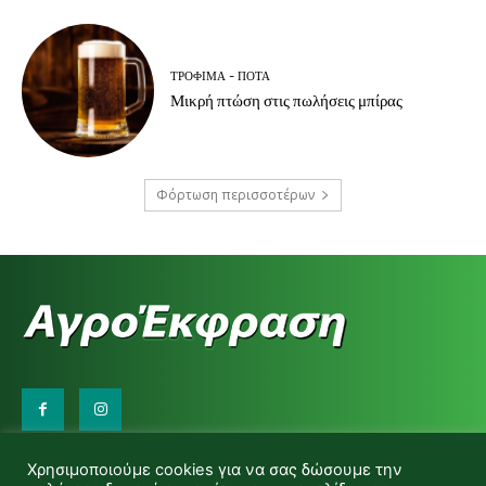
ΤΡΌΦΙΜΑ - ΠΟΤΆ
Μικρή πτώση στις πωλήσεις μπίρας
Φόρτωση περισσοτέρων
Επικοινωνήστε μαζί μας:
Χρησιμοποιούμε cookies για να σας δώσουμε την
d.makas@yahoo.gr