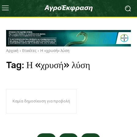
Αρχική
Ετικέτες
Η «χρυσή» λύση
Tag:
Η «χρυσή» λύση
Καμία δημοσίευση για προβολή