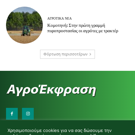
ΑΓΡΟΤΙΚΆ ΝΈΑ
Κομοτηνή: Στην πρώτη γραμμή
πυροπροστασίας οι αγρότες με τρακτέρ
Φόρτωση περισσοτέρων
Επικοινωνήστε μαζί μας:
Χρησιμοποιούμε cookies για να σας δώσουμε την
d.makas@yahoo.gr