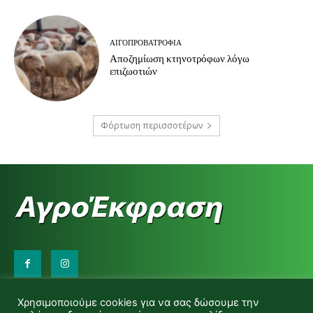
ΑΙΓΟΠΡΟΒΑΤΡΟΦΊΑ
Αποζημίωση κτηνοτρόφων λόγω
επιζωοτιών
Φόρτωση περισσοτέρων
Επικοινωνήστε μαζί μας:
Χρησιμοποιούμε cookies για να σας δώσουμε την
d.makas@yahoo.gr