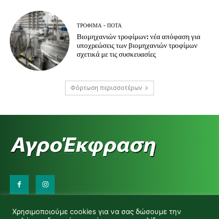
ΤΡΌΦΙΜΑ - ΠΟΤΆ
Βιομηχανιών τροφίμων: νέα απόφαση για
υποχρεώσεις των βιομηχανιών τροφίμων
σχετικά με τις συσκευασίες
Φόρτωση περισσοτέρων
Επικοινωνήστε μαζί μας:
Χρησιμοποιούμε cookies για να σας δώσουμε την
d.makas@yahoo.gr