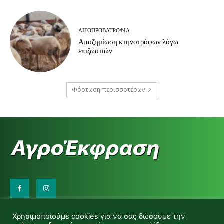
ΑΙΓΟΠΡΟΒΑΤΡΟΦΊΑ
Αποζημίωση κτηνοτρόφων λόγω
επιζωοτιών
Φόρτωση περισσοτέρων
Επικοινωνήστε μαζί μας:
Χρησιμοποιούμε cookies για να σας δώσουμε την
d.makas@yahoo.gr