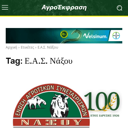
Αρχική
Ετικέτες
Ε.Α.Σ. Νάξου
Tag:
Ε.Α.Σ. Νάξου