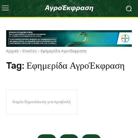
Αρχική
Ετικέτες
Εφημερίδα ΑγροΈκφραση
Tag:
Εφημερίδα ΑγροΈκφραση
Καμία δημοσίευση για προβολή