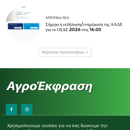
ΑΓΡΟΤΙΚΆ ΝΈΑ
Σήμερα η εκδήλωση/ενημέρωση της ΑΑΔΕ
για το ΟΣΔΕ 2026 στις 16:00
Φόρτωση περισσοτέρων
Επικοινωνήστε μαζί μας:
Χρησιμοποιούμε cookies για να σας δώσουμε την
d.makas@yahoo.gr