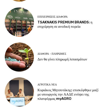
ΕΠΙΧΕΙΡΉΣΕΙΣ ΔΙΆΦΟΡΑ
TSAKNAKIS PREMIUM BRANDS: η
επιχείρηση σε ανοδική πορεία
ΔΙΆΦΟΡΑ - ΠΛΗΡΩΜΈΣ
Δεν θα γίνει πληρωμή λιπασμάτων
ΑΓΡΟΤΙΚΆ ΝΈΑ
Κυριάκος Μητσοτάκης: επισκέφθηκε μαζί
με υπουργούς την ΑΑΔΕ ενόψει της
πλατφόρμας myAGRO