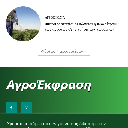
ΑΓΡΟΕΦΌΔΙΑ
Φυτοπροστασία: Μειώνεται η «φαρέτρα»
των αγροτών στην χρήση των χωραφιών
Φόρτωση περισσοτέρων
Επικοινωνήστε μαζί μας:
Χρησιμοποιούμε cookies για να σας δώσουμε την
d.makas@yahoo.gr