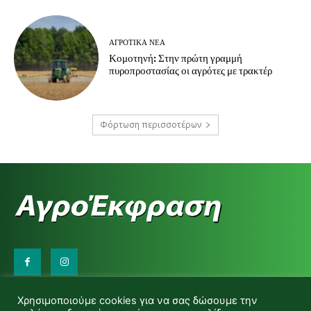
ΑΓΡΟΤΙΚΆ ΝΈΑ
Κομοτηνή: Στην πρώτη γραμμή
πυροπροστασίας οι αγρότες με τρακτέρ
Φόρτωση περισσοτέρων
Επικοινωνήστε μαζί μας:
Χρησιμοποιούμε cookies για να σας δώσουμε την
d.makas@yahoo.gr