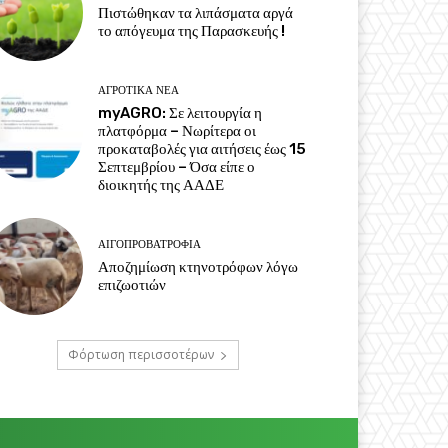
Πιστώθηκαν τα λιπάσματα αργά
το απόγευμα της Παρασκευής !
ΑΓΡΟΤΙΚΆ ΝΈΑ
myAGRO: Σε λειτουργία η
πλατφόρμα – Νωρίτερα οι
προκαταβολές για αιτήσεις έως 15
Σεπτεμβρίου – Όσα είπε ο
διοικητής της ΑΑΔΕ
ΑΙΓΟΠΡΟΒΑΤΡΟΦΊΑ
Αποζημίωση κτηνοτρόφων λόγω
επιζωοτιών
Φόρτωση περισσοτέρων