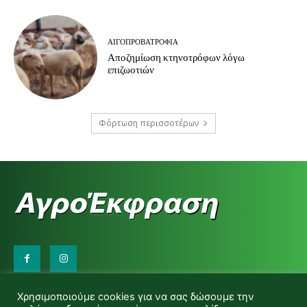
ΑΙΓΟΠΡΟΒΑΤΡΟΦΊΑ
Αποζημίωση κτηνοτρόφων λόγω
επιζωοτιών
Φόρτωση περισσοτέρων
Επικοινωνήστε μαζί μας:
Χρησιμοποιούμε cookies για να σας δώσουμε την
d.makas@yahoo.gr