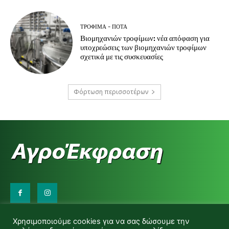
ΤΡΌΦΙΜΑ - ΠΟΤΆ
Βιομηχανιών τροφίμων: νέα απόφαση για
υποχρεώσεις των βιομηχανιών τροφίμων
σχετικά με τις συσκευασίες
Φόρτωση περισσοτέρων
Επικοινωνήστε μαζί μας:
Χρησιμοποιούμε cookies για να σας δώσουμε την
d.makas@yahoo.gr