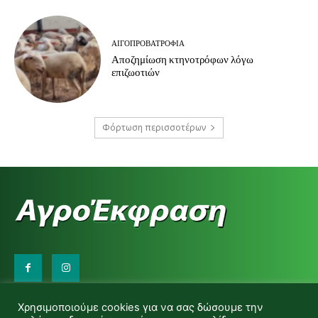
ΑΙΓΟΠΡΟΒΑΤΡΟΦΊΑ
Αποζημίωση κτηνοτρόφων λόγω
επιζωοτιών
Φόρτωση περισσοτέρων
Επικοινωνήστε μαζί μας:
Χρησιμοποιούμε cookies για να σας δώσουμε την
d.makas@yahoo.gr