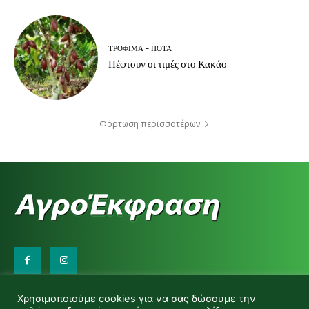
ΤΡΌΦΙΜΑ - ΠΟΤΆ
Πέφτουν οι τιμές στο Κακάο
Φόρτωση περισσοτέρων
Επικοινωνήστε μαζί μας:
Χρησιμοποιούμε cookies για να σας δώσουμε την
d.makas@yahoo.gr