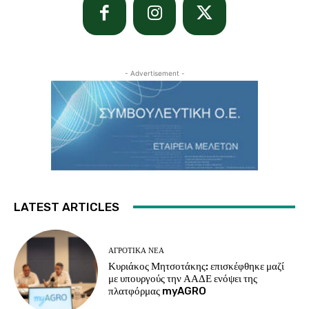
- Advertisement -
LATEST ARTICLES
ΑΓΡΟΤΙΚΆ ΝΈΑ
Κυριάκος Μητσοτάκης: επισκέφθηκε μαζί
με υπουργούς την ΑΑΔΕ ενόψει της
πλατφόρμας myAGRO