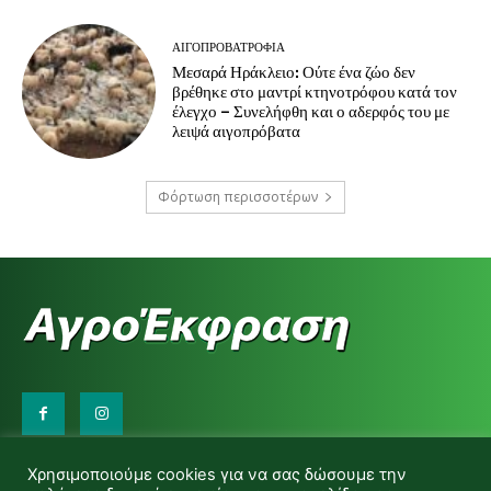
ΑΙΓΟΠΡΟΒΑΤΡΟΦΊΑ
Μεσαρά Ηράκλειο: Ούτε ένα ζώο δεν
βρέθηκε στο μαντρί κτηνοτρόφου κατά τον
έλεγχο – Συνελήφθη και ο αδερφός του με
λειψά αιγοπρόβατα
Φόρτωση περισσοτέρων
Επικοινωνήστε μαζί μας:
Χρησιμοποιούμε cookies για να σας δώσουμε την
d.makas@yahoo.gr